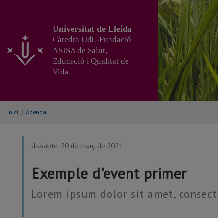
Anar
al
contingut
Universitat de Lleida
principal
Càtedra UdL-Fundació
de
ASISA de Salut,
la
Educació i Qualitat de
pàgina
Vida
Inici
/
Agenda
dissabte, 20 de març de 2021
Exemple d'event primer
Lorem ipsum dolor sit amet, consecte