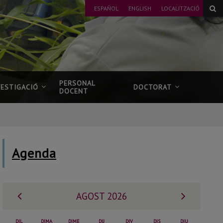
ESPAÑOL
ENGLISH
LOCALITZACIÓ
PERSONAL
VESTIGACIÓ
DOCTORAT
DOCENT
Agenda
Mes
Mes
AGOST 2026
anterior
següent
DIL
DIMA
DIME
DIJ
DIV
DIS
DIU