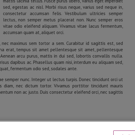
mattis lacinia tellus. Fusce purus libero, varius eget imperdiet
sed, egestas ac nisl. Morbi risus neque, varius sed neque in,
consectetur accumsan felis. Vestibulum ultricies semper
lectus, non semper metus placerat non. Nunc semper eros
vitae odio eleifend aliquam. Vivamus vitae lacus fermentum,
accumsan quam at, aliquet orci.
i, nec maximus sem tortor a sem. Curabitur id sagittis est, sed
na erat, tempus sit amet pellentesque sit amet, pellentesque
Aenean arcu purus, mattis in dui sed, lobortis convallis nulla.
lla risus dapibus ac. Phasellus quam nisi, interdum eu aliquam sed,
sequat, fermentum odio sed, sodales ante.
ae semper nunc. Integer ut lectus turpis. Donec tincidunt orci ut
s diam, nec dictum tortor. Vivamus porttitor tincidunt mauris
mentum non ac justo. Duis consectetur eleifend orci, nec sagittis