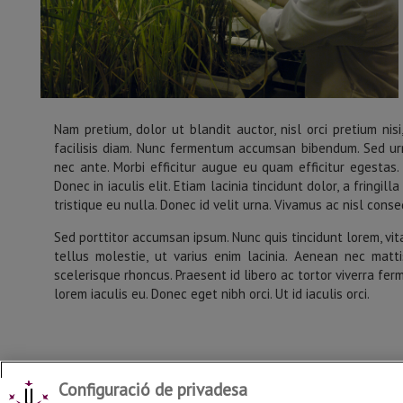
Nam pretium, dolor ut blandit auctor, nisl orci pretium nis
facilisis diam. Nunc fermentum accumsan bibendum. Sed ur
nec ante. Morbi efficitur augue eu quam efficitur egestas. 
Donec in iaculis elit. Etiam lacinia tincidunt dolor, a fringi
tristique eu nulla. Donec id velit urna. Vivamus ac nisl con
Sed porttitor accumsan ipsum. Nunc quis tincidunt lorem, vit
tellus molestie, ut varius enim lacinia. Aenean nec matti
scelerisque rhoncus. Praesent id libero ac tortor viverra fer
lorem iaculis eu. Donec eget nibh orci. Ut id iaculis orci.
Configuració de privadesa